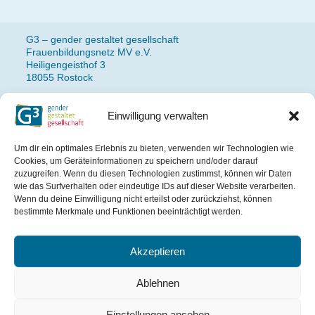
G3 – gender gestaltet gesellschaft
Frauenbildungsnetz MV e.V.
Heiligengeisthof 3
18055 Rostock
Einwilligung verwalten
Fon: 0381 490 77 14
Newsletteranmeldung
Um dir ein optimales Erlebnis zu bieten, verwenden wir Technologien wie
Impressum
Cookies, um Geräteinformationen zu speichern und/oder darauf
Datenschutz
zuzugreifen. Wenn du diesen Technologien zustimmst, können wir Daten
wie das Surfverhalten oder eindeutige IDs auf dieser Website verarbeiten.
Wenn du deine Einwilligung nicht erteilst oder zurückziehst, können
Das Projekt wird gefördert
bestimmte Merkmale und Funktionen beeinträchtigt werden.
aus Mitteln des Landes
Mecklenburg-Vorpommern.
Akzeptieren
Ablehnen
Einstellungen ansehen