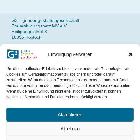
G3 – gender gestaltet gesellschaft
Frauenbildungsnetz MV e.V.
Heiligengeisthof 3
18055 Rostock
Einwilligung verwalten
Fon: 0381 490 77 14
Newsletteranmeldung
Um dir ein optimales Erlebnis zu bieten, verwenden wir Technologien wie
Impressum
Cookies, um Geräteinformationen zu speichern und/oder darauf
Datenschutz
zuzugreifen. Wenn du diesen Technologien zustimmst, können wir Daten
wie das Surfverhalten oder eindeutige IDs auf dieser Website verarbeiten.
Wenn du deine Einwilligung nicht erteilst oder zurückziehst, können
Das Projekt wird gefördert
bestimmte Merkmale und Funktionen beeinträchtigt werden.
aus Mitteln des Landes
Mecklenburg-Vorpommern.
Akzeptieren
Ablehnen