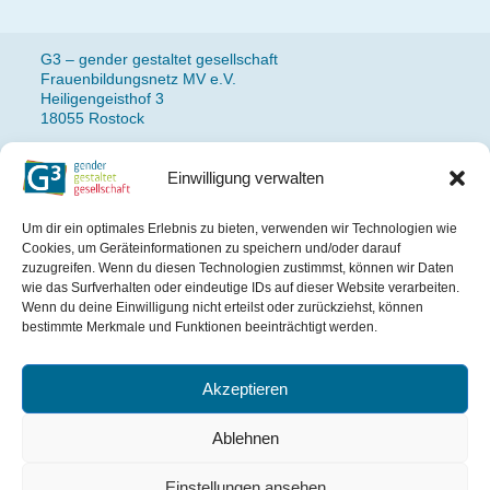
G3 – gender gestaltet gesellschaft
Frauenbildungsnetz MV e.V.
Heiligengeisthof 3
18055 Rostock
Einwilligung verwalten
Fon: 0381 490 77 14
Newsletteranmeldung
Um dir ein optimales Erlebnis zu bieten, verwenden wir Technologien wie
Impressum
Cookies, um Geräteinformationen zu speichern und/oder darauf
Datenschutz
zuzugreifen. Wenn du diesen Technologien zustimmst, können wir Daten
wie das Surfverhalten oder eindeutige IDs auf dieser Website verarbeiten.
Wenn du deine Einwilligung nicht erteilst oder zurückziehst, können
Das Projekt wird gefördert
bestimmte Merkmale und Funktionen beeinträchtigt werden.
aus Mitteln des Landes
Mecklenburg-Vorpommern.
Akzeptieren
Ablehnen
Einstellungen ansehen