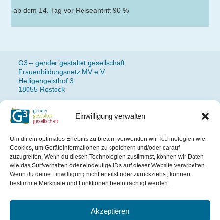
-ab dem 14. Tag vor Reiseantritt 90 %
G3 – gender gestaltet gesellschaft
Frauenbildungsnetz MV e.V.
Heiligengeisthof 3
18055 Rostock
Einwilligung verwalten
Fon: 0381 490 77 14
Newsletteranmeldung
Um dir ein optimales Erlebnis zu bieten, verwenden wir Technologien wie
Impressum
Cookies, um Geräteinformationen zu speichern und/oder darauf
Datenschutz
zuzugreifen. Wenn du diesen Technologien zustimmst, können wir Daten
wie das Surfverhalten oder eindeutige IDs auf dieser Website verarbeiten.
Wenn du deine Einwilligung nicht erteilst oder zurückziehst, können
Das Projekt wird gefördert
bestimmte Merkmale und Funktionen beeinträchtigt werden.
aus Mitteln des Landes
Mecklenburg-Vorpommern.
Akzeptieren