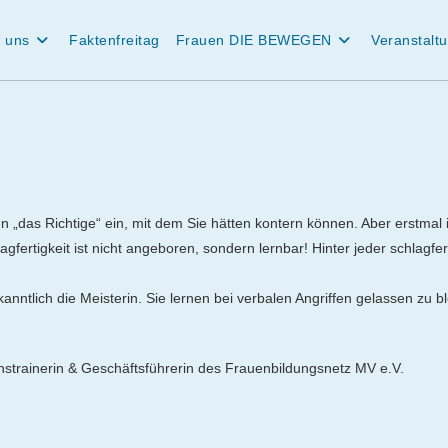
 uns
Faktenfreitag
Frauen DIE BEWEGEN
Veranstalt
en „das Richtige“ ein, mit dem Sie hätten kontern können. Aber erstmal i
lagfertigkeit ist nicht angeboren, sondern lernbar! Hinter jeder schlagfe
tlich die Meisterin. Sie lernen bei verbalen Angriffen gelassen zu b
nstrainerin & Geschäftsführerin des Frauenbildungsnetz MV e.V.