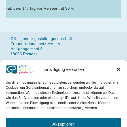
-ab dem 14. Tag vor Reiseantritt 90 %
G3 – gender gestaltet gesellschaft
Frauenbildungsnetz MV e.V.
Heiligengeisthof 3
18055 Rostock
Einwilligung verwalten
Fon: 0381 490 77 14
Newsletteranmeldung
Um dir ein optimales Erlebnis zu bieten, verwenden wir Technologien wie
Impressum
Cookies, um Geräteinformationen zu speichern und/oder darauf
Datenschutz
zuzugreifen. Wenn du diesen Technologien zustimmst, können wir Daten
wie das Surfverhalten oder eindeutige IDs auf dieser Website verarbeiten.
Wenn du deine Einwilligung nicht erteilst oder zurückziehst, können
Das Projekt wird gefördert
bestimmte Merkmale und Funktionen beeinträchtigt werden.
aus Mitteln des Landes
Mecklenburg-Vorpommern.
Akzeptieren