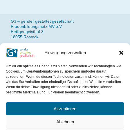
G3 – gender gestaltet gesellschaft
Frauenbildungsnetz MV e.V.
Heiligengeisthof 3
18055 Rostock
Einwilligung verwalten
Fon: 0381 490 77 14
Newsletteranmeldung
Um dir ein optimales Erlebnis zu bieten, verwenden wir Technologien wie
Impressum
Cookies, um Geräteinformationen zu speichern und/oder darauf
Datenschutz
zuzugreifen. Wenn du diesen Technologien zustimmst, können wir Daten
wie das Surfverhalten oder eindeutige IDs auf dieser Website verarbeiten.
Wenn du deine Einwilligung nicht erteilst oder zurückziehst, können
Das Projekt wird gefördert
bestimmte Merkmale und Funktionen beeinträchtigt werden.
aus Mitteln des Landes
Mecklenburg-Vorpommern.
Akzeptieren
Ablehnen