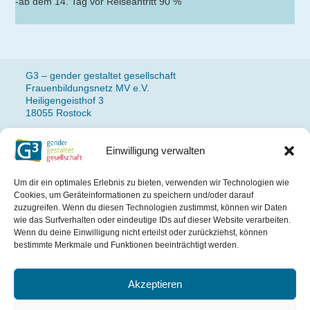
-ab dem 14. Tag vor Reiseantritt 90 %
G3 – gender gestaltet gesellschaft
Frauenbildungsnetz MV e.V.
Heiligengeisthof 3
18055 Rostock
Einwilligung verwalten
Fon: 0381 490 77 14
Newsletteranmeldung
Um dir ein optimales Erlebnis zu bieten, verwenden wir Technologien wie
Impressum
Cookies, um Geräteinformationen zu speichern und/oder darauf
Datenschutz
zuzugreifen. Wenn du diesen Technologien zustimmst, können wir Daten
wie das Surfverhalten oder eindeutige IDs auf dieser Website verarbeiten.
Wenn du deine Einwilligung nicht erteilst oder zurückziehst, können
Das Projekt wird gefördert
bestimmte Merkmale und Funktionen beeinträchtigt werden.
aus Mitteln des Landes
Mecklenburg-Vorpommern.
Akzeptieren