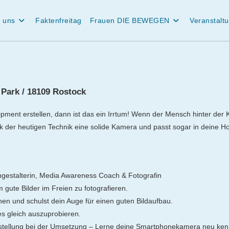
 uns
Faktenfreitag
Frauen DIE BEWEGEN
Veranstalt
 Park / 18109 Rostock
ment erstellen, dann ist das ein Irrtum! Wenn der Mensch hinter der K
nk der heutigen Technik eine solide Kamera und passt sogar in deine 
ngestalterin, Media Awareness Coach & Fotografin
 gute Bilder im Freien zu fotografieren.
en und schulst dein Auge für einen guten Bildaufbau.
s gleich auszuprobieren.
lfestellung bei der Umsetzung – Lerne deine Smartphonekamera neu ke