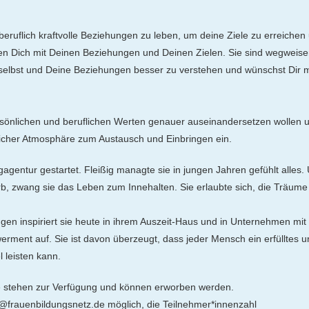
ruflich kraftvolle Beziehungen zu leben, um deine Ziele zu erreichen un
en Dich mit Deinen Beziehungen und Deinen Zielen. Sie sind wegweise
ch selbst und Deine Beziehungen besser zu verstehen und wünschst D
 persönlichen und beruflichen Werten genauer auseinandersetzen wolle
licher Atmosphäre zum Austausch und Einbringen ein.
gagentur gestartet. Fleißig managte sie in jungen Jahren gefühlt alle
b, zwang sie das Leben zum Innehalten. Sie erlaubte sich, die Träum
ungen inspiriert sie heute in ihrem Auszeit-Haus und in Unternehmen mi
ent auf. Sie ist davon überzeugt, dass jeder Mensch ein erfülltes 
 leisten kann.
nke stehen zur Verfügung und können erworben werden.
frauenbildungsnetz.de möglich, die Teilnehmer*innenzahl